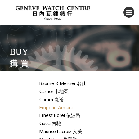
BUY
購 買
Baume & Mercier 名仕
Cartier 卡地亞
Corum 崑崙
Emporio Armani
Ernest Borel 依波路
Gucci 古馳
Maurice Lacroix 艾美