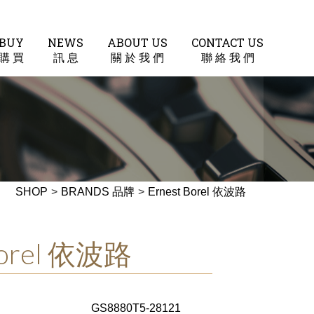
BUY
NEWS
ABOUT US
CONTACT US
購 買
訊 息
關 於 我 們
聯 絡 我 們
SHOP
>
BRANDS 品牌
>
Ernest Borel 依波路
Borel 依波路
GS8880T5-28121