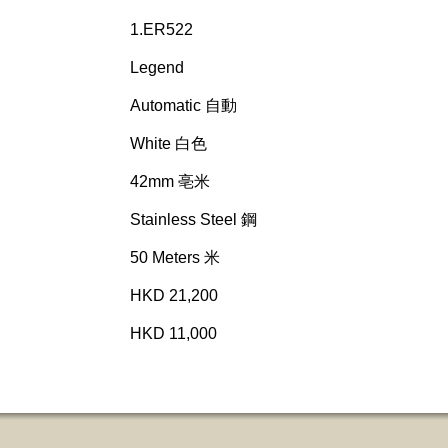
1.ER522
Legend
Automatic 自動
White 白色
42mm 亳米
Stainless Steel 鋼
50 Meters 米
HKD 21,200
HKD 11,000