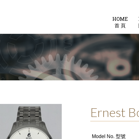
HOME
首 頁
Ernest 
Model No. 型號