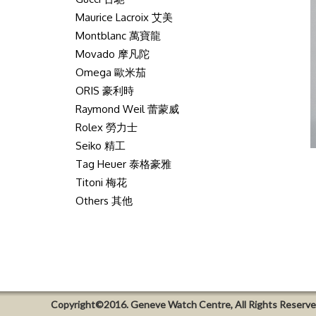
Maurice Lacroix 艾美
Montblanc 萬寶龍
Movado 摩凡陀
Omega 歐米茄
ORIS 豪利時
Raymond Weil 蕾蒙威
Rolex 勞力士
Seiko 精工
Tag Heuer 泰格豪雅
Titoni 梅花
Others 其他
Copyright©2016. Geneve Watch Centre, All Rights Reserve