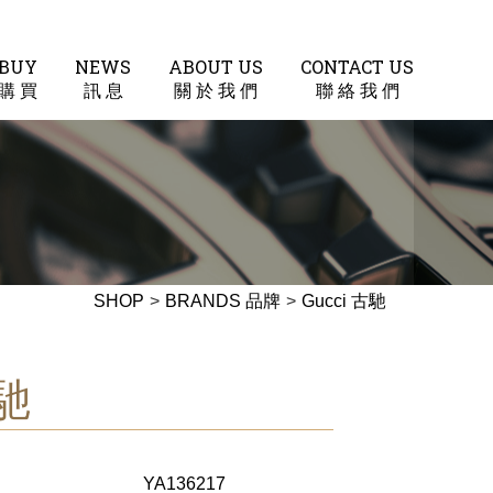
BUY
NEWS
ABOUT US
CONTACT US
購 買
訊 息
關 於 我 們
聯 絡 我 們
SHOP
>
BRANDS 品牌
>
Gucci 古馳
古馳
YA136217